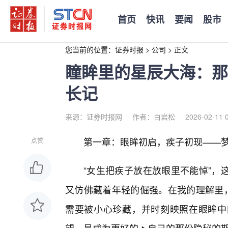
首页
快讯
要闻
股市
您当前的位置：
证券时报
>
公司
>
正文
瞳眸里的星辰大海：那
长记
来源：证券时报网
作者：白岩松
2026-02-11 
第一章：眼眸初启，疾子初现——
点赞
“女生把疾子放在放眼里不能悼”，
又仿佛藏着年轻的倔强。在我的理解里，
需要被小心珍藏，并时刻映照在眼眸中