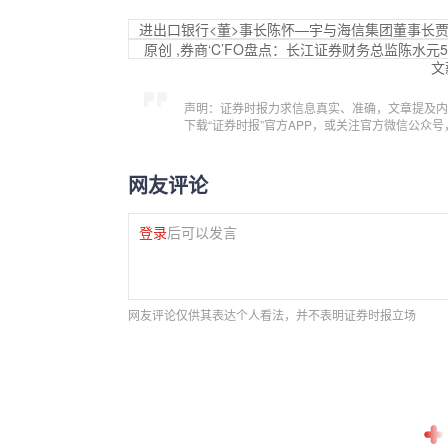
进出口银行<董>事长陈怀—宇与海信集团董事长
原创 ,券商‘C’FO盘点：长江证券财务总监陈水
文
声明：证券时报力求信息真实、准确，文章提及内
下载“证券时报”官方APP，或关注官方微信公众
网友评论
登录
后可以发言
网友评论仅供其表达个人看法，并不表明证券时报立场